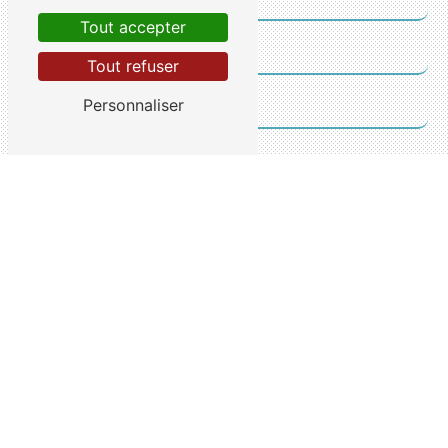
Tout accepter
Tout refuser
Personnaliser
Vous n'êtes pas un robot, veuillez répondre à cette
question : combien font un plus huit ?